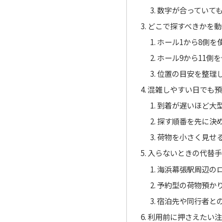
数字が合っていて
どこで探すべきかを動
ホール1から8側を
ホール9から11側
位置の目安を整理
混雑しやすい日でも
到着が遅いほど大
探す順番を先に決
荷物を小さく見せ
入らないときの代替
海浜幕張駅周辺の
予約型の荷物預か
宿泊先や同行者と
利用前に押さえたい