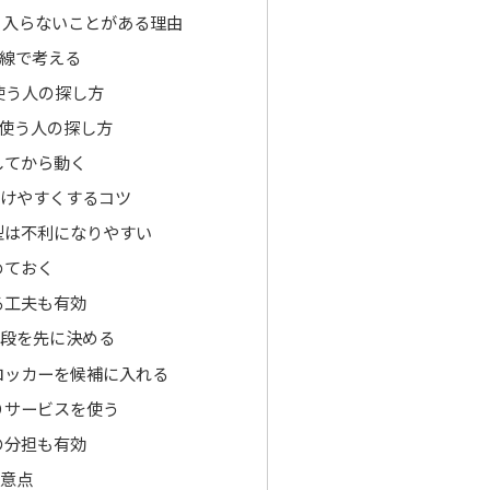
も入らないことがある理由
線で考える
使う人の探し方
を使う人の探し方
してから動く
預けやすくするコツ
型は不利になりやすい
めておく
る工夫も有効
手段を先に決める
ロッカーを候補に入れる
りサービスを使う
の分担も有効
注意点