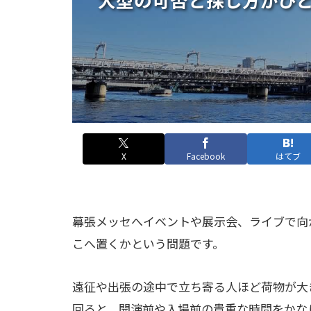
X
Facebook
はてブ
幕張メッセへイベントや展示会、ライブで向
こへ置くかという問題です。
遠征や出張の途中で立ち寄る人ほど荷物が大
回ると、開演前や入場前の貴重な時間をかな