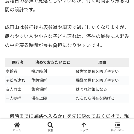
混雑日の参拝で見落としやすいのが、行く時間より帰る時
間の設計です。
成田山は参拝後も表参道や周辺で過ごしたくなりますが、
疲れやすい人や小さな子ども連れは、滞在の最後に人混み
の中を戻る時間が最も負担になりやすいです。
同行者
決めておきたいこと
理由
高齢者
撤退時刻
疲労の蓄積を防ぎやすい
子ども連れ
休憩場所
機嫌の悪化を防ぎやすい
友人同士
集合場所
はぐれ対策になる
一人参拝
滞在上限
だらだら滞在を防げる
「何時までに帰路へ入るか」を先に決めておくだけで、現
地での判断がかなり楽になり、混雑の印象も軽くなりま
ホーム
検索
トップ
サイドバー
す。