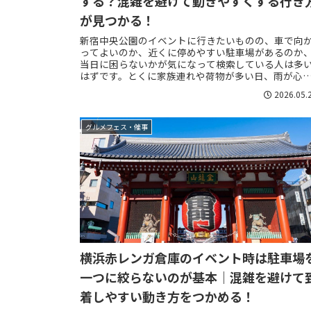
する？混雑を避けて動きやすくする行き
が見つかる！
新宿中央公園のイベントに行きたいものの、車で向
ってよいのか、近くに停めやすい駐車場があるのか
当日に困らないかが気になって検索している人は多
はずです。とくに家族連れや荷物が多い日、雨が心
な日、ベビーカーを使う日には、会場そのものの楽
2026.05.
し...
グルメフェス・催事
横浜赤レンガ倉庫のイベント時は駐車場
一つに絞らないのが基本｜混雑を避けて
着しやすい動き方をつかめる！