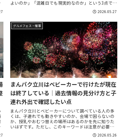
は
よいのか」「混雑日でも現実的なのか」という3点で
便
す。とくにフードフェス、マーケット、カルチャーイ...
27
2026.05.27
グルメフェス・催事
場
まんパク立川はベビーカーで行けたが現在
整
は終了している｜過去情報の見分け方と子
連れ外出で確認したい点
い
まんパク立川とベビーカーについて調べている人の多
料
くは、子連れでも動きやすいのか、会場で困らないの
庫
か、授乳やおむつ替えの場所はあるのかを先に知りた
ド
いはずです。ただし、このキーワードは注意が必要
で、過去の体験談やブログが多く残っている一方で、
27
2026.05.26
現...