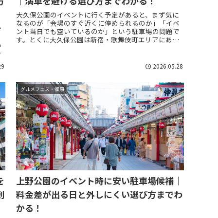
方
｜満車を避ける選び方までわかる！
大久保公園のイベントに行く予定があると、まず気に
なるのが「会場のすぐ近くに停められるのか」「イベ
か
ント当日でも空いているのか」という駐車場の問題で
、
す。とくに大久保公園は新宿・歌舞伎町エリアにあ
い
り、普段から人通りが多いうえに、フードフェスやス
配
ポ...
29
2026.05.28
グルメフェス・催事
を
上野公園のイベント時に安い駐車場候補｜
到
料金差が出る日と外しにくい選び方までわ
かる！