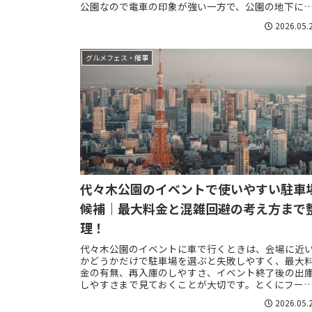
公園なので電車の印象が強い一方で、公園の地下に
有料の公共駐車場があり、行き先によってはかなり
2026.05.
利...
グルメフェス・催事
代々木公園のイベントで使いやすい駐車
候補｜最大料金と混雑回避の考え方まで
理！
代々木公園のイベントに車で行くときは、会場に近
かどうかだけで駐車場を選ぶと失敗しやすく、最大
金の有無、再入庫のしやすさ、イベント終了後の出
しやすさまで見ておくことが大切です。とくにフー
フェス、週末マーケット、パレードを伴う催し、大
2026.05.
型...