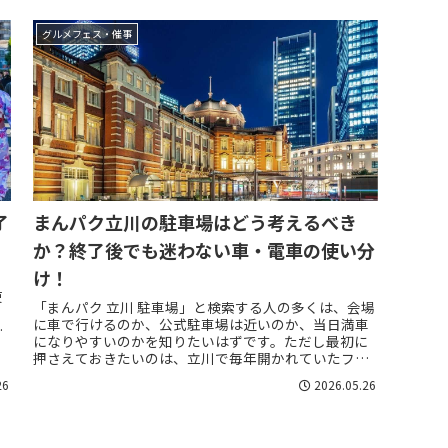
グルメフェス・催事
了
まんパク立川の駐車場はどう考えるべき
か？終了後でも迷わない車・電車の使い分
け！
」
使
「まんパク 立川 駐車場」と検索する人の多くは、会場
り
に車で行けるのか、公式駐車場は近いのか、当日満車
り
になりやすいのかを知りたいはずです。ただし最初に
押さえておきたいのは、立川で毎年開かれていたフー
ドフェス「まんパク」は、公式サイトで来年以降...
26
2026.05.26