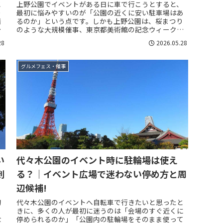
と
上野公園でイベントがある日に車で行こうとすると、
の
最初に悩みやすいのが「公園の近くに安い駐車場はあ
着
るのか」という点です。しかも上野公園は、桜まつり
く
のような大規模催事、東京都美術館の記念ウィークの
ような期間限定イベント、美術館や博物館の大型展
28
2026.05.28
覧...
グルメフェス・催事
い
代々木公園のイベント時に駐輪場は使え
到
る？｜イベント広場で迷わない停め方と周
辺候補!
初
代々木公園のイベントへ自転車で行きたいと思ったと
きに、多くの人が最初に迷うのは「会場のすぐ近くに
な
停められるのか」「公園内の駐輪場をそのまま使って