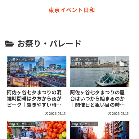
東京イベント日和
お祭り・パレード
お祭り・パレード
お祭り・パレード
阿佐ヶ谷七夕まつりの混
阿佐ヶ谷七夕まつりの屋
雑時間帯は夕方から夜が
台はいつから始まるのか
ピーク｜空きやすい時間
｜開催日と狙い目の時間
と歩き方まで押さえよ
帯がわかる！
2026.05.13
2026.05.13
う！
お祭り・パレード
お祭り・パレード