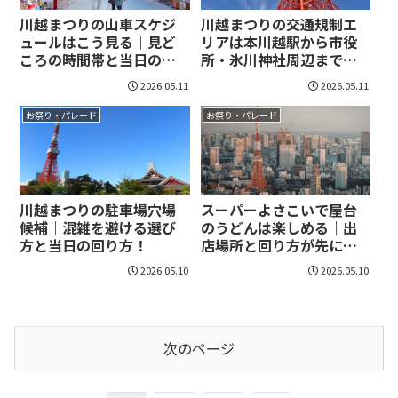
川越まつりの山車スケジ
川越まつりの交通規制エ
ュールはこう見る｜見ど
リアは本川越駅から市役
ころの時間帯と当日の追
所・氷川神社周辺まで｜
い方がつかめる！
歩きやすい回り方を先に
2026.05.11
2026.05.11
押さえよう！
お祭り・パレード
お祭り・パレード
川越まつりの駐車場穴場
スーパーよさこいで屋台
候補｜混雑を避ける選び
のうどんは楽しめる｜出
方と当日の回り方！
店場所と回り方が先にわ
かる！
2026.05.10
2026.05.10
次のページ