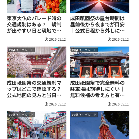
東京大仏のパレード時の
成田祇園祭の屋台時間は
交通規制はある？｜規制
昼前後から夜までが目安
が出やすい日と現地で迷
｜公式日程から外しにく
わない行き方
い回り方を整理！
2026.05.12
2026.05.12
お祭り・パレード
お祭り・パレード
成田祇園祭の交通規制マ
成田祇園祭で完全無料の
ップはどこで確認する？
駐車場は期待しにくい｜
公式地図の見方と当日の
無料候補の考え方と有料
回り方を整理！
代替まで先に押さえる！
2026.05.12
2026.05.11
お祭り・パレード
お祭り・パレード