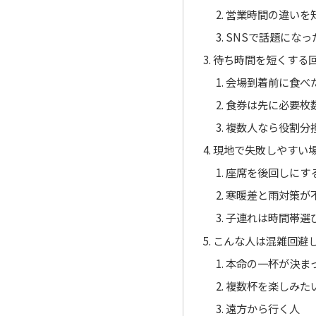
営業時間の違いを
SNSで話題にな
待ち時間を短くする
会場到着前に食べ
食券は先に必要枚
複数人なら役割分
現地で失敗しやすい
座席を後回しにす
寒暖差と雨対策が
子連れは時間帯選
こんな人は混雑回避
本命の一杯が決ま
複数杯を楽しみた
遠方から行く人