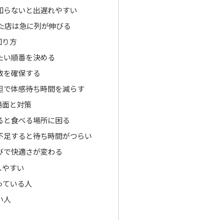
知らないと出遅れやすい
った店は急に列が伸びる
回り方
たい順番を決める
数を確保する
担で体感待ち時間を減らす
場面と対策
ると食べる場所に困る
不足すると待ち時間がつらい
びで快適さが変わる
しやすい
っている人
い人