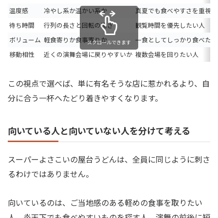
温度感
冷やし系か温かい系か
真夏でも食べやすさを重視す
待ち時間
行列の長さと回転の速さ
観覧時間を優先したい人
ボリューム
軽食寄りか食事寄りか
一食としてしっかり食べたい
スクロールできます
移動相性
近くの演舞会場に戻りやすいか
複数会場を回りたい人
この視点で選べば、単に有名そうな店に惹かれるより、自
分に合う一杯へたどり着きやすくなります。
向いている人と向いていない人を分けて考える
スーパーよさこいの屋台うどんは、全員に同じように刺さ
るわけではありません。
向いているのは、ご当地感のある軽めの食事を取りたい
人、炎天下でも食べやすいものを探す人、演舞の前後に短