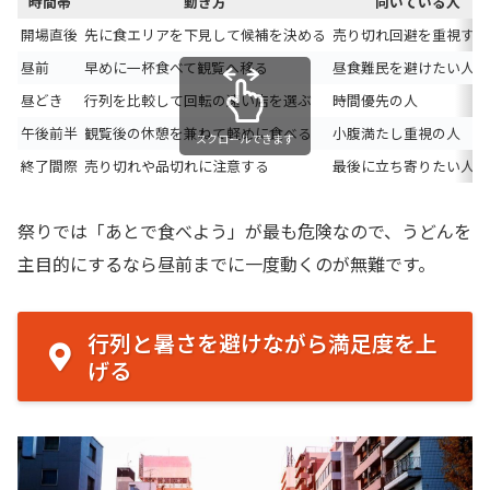
時間帯
動き方
向いている人
開場直後
先に食エリアを下見して候補を決める
売り切れ回避を重視する
昼前
早めに一杯食べて観覧へ移る
昼食難民を避けたい人
昼どき
行列を比較して回転の速い店を選ぶ
時間優先の人
午後前半
観覧後の休憩を兼ねて軽めに食べる
小腹満たし重視の人
スクロールできます
終了間際
売り切れや品切れに注意する
最後に立ち寄りたい人
祭りでは「あとで食べよう」が最も危険なので、うどんを
主目的にするなら昼前までに一度動くのが無難です。
行列と暑さを避けながら満足度を上
げる