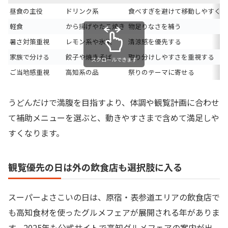
昼食の主役
ドリンク系
食べすぎを避けて移動しやすくす
軽食
から揚げやたこ焼き
物足りなさを補う
暑さ対策重視
レモン系や氷系
清涼感を優先する
家族で分ける
餃子や焼きそば
取り分けしやすさを重視する
スクロールできます
ご当地感重視
高知系の品
祭りのテーマに寄せる
うどんだけで満腹を目指すより、体調や観覧計画に合わせ
て補助メニューを選ぶと、動きやすさまで含めて満足しや
すくなります。
観覧優先の日は外の飲食店も選択肢に入る
スーパーよさこいの日は、原宿・表参道エリアの飲食店で
も高知食材を使ったグルメフェアが展開される年がありま
す。2025年も公式サイトで高知グルメフェアの案内が出