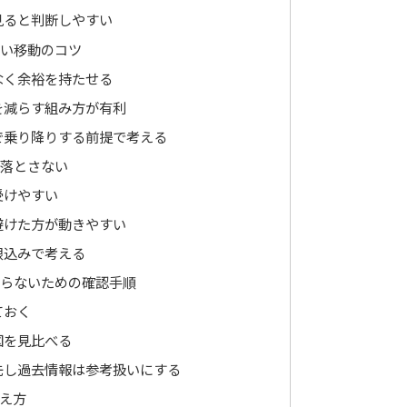
見ると判断しやすい
くい移動のコツ
なく余裕を持たせる
を減らす組み方が有利
で乗り降りする前提で考える
見落とさない
受けやすい
避けた方が動きやすい
限込みで考える
困らないための確認手順
ておく
図を見比べる
先し過去情報は参考扱いにする
え方