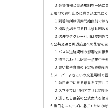
会場情報と交通規制を一緒に
現地で通行止めに巻き込まれに
到着時刻は演舞開始直前では
複数会場を回る日は移動回数
送迎やタクシー利用は規制外
公共交通と周辺施設への影響を
バスは道路規制の影響を直接
待ち合わせは駅前一点集中を
買い物や食事の予定も移動制
スーパーよさこいの交通規制で
前日までに見る順番を固定し
スマホでは地図アプリと規制
迷ったら最新の公式案内を優
当日をスムーズに過ごすための考