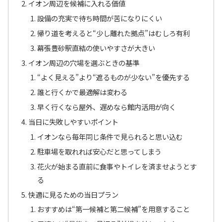
イオン周辺を候補に入れる価値
設備の充実で待ち時間が苦になりにくい
帰り道を考えると“少し離れた拠点”はむしろ有利
幕張豊砂駅直結の使いやすさが大きい
イオン周辺の穴場を選ぶときの基準
“よく見える”より“遮るものが少ない”を優先する
誰と行くかで最適解は変わる
早く行くなら屋外、遅めなら館内活用が向く
当日に失敗しやすいポイント
イオンなら毎年同じ条件で見られると思い込む
駐車場を取れれば安心だと思ってしまう
花火が始まる直前に食事やトイレを済ませようとす
る
快適に見るための当日プラン
おすすめは“第一候補と第二候補”を用意すること